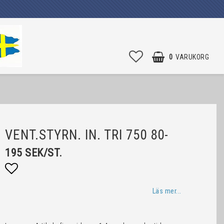
0
VARUKORG
VENT.STYRN. IN. TRI 750 80-
195 SEK/ST.
Lägg till i favoritlistan
Läs mer...