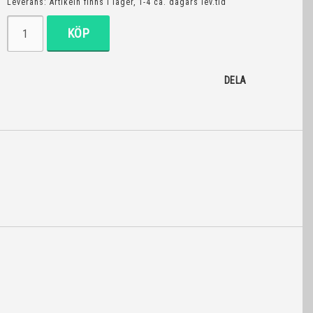
Leverans:
Artikeln finns i lager, 1-4 ca. dagars lev.tid
KÖP
DELA