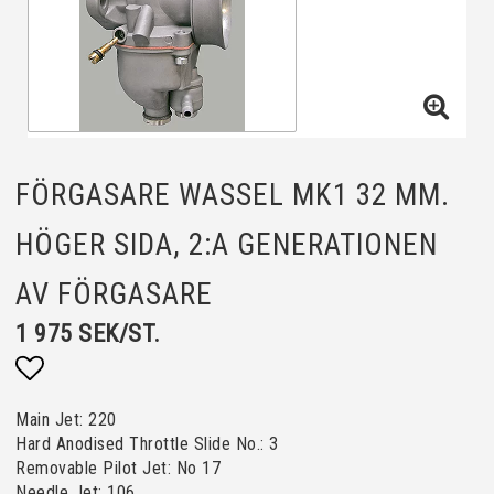
FÖRGASARE WASSEL MK1 32 MM.
HÖGER SIDA, 2:A GENERATIONEN
AV FÖRGASARE
1 975 SEK/ST.
Lägg till i favoritlistan
Main Jet: 220
Hard Anodised Throttle Slide No.: 3
Removable Pilot Jet: No 17
Needle Jet: 106