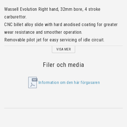
Wassell Evolution Right hand, 32mm bore, 4 stroke 
carburettor.
CNC billet alloy slide with hard anodised coating for greater 
wear resistance and smoother operation.
Removable pilot jet for easy servicing of idle circuit.
Fully adjustable ethanol resistant float fitted as standard.
VISA MER
Viton tipped float needle fitted as standard.
Passivated corrosion and fuel stain resistant finish!
Filer och media
Information om den här förgasaren