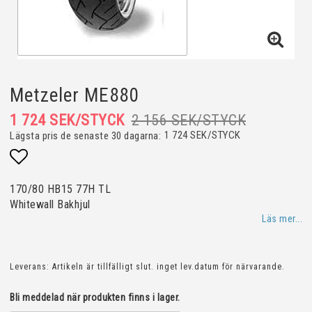
Metzeler ME880
1 724 SEK/STYCK
2 156 SEK/STYCK
1 724 SEK/STYCK
Lägsta pris de senaste 30 dagarna
Lägg till i favoritlistan
170/80 HB15 77H TL
Whitewall Bakhjul
Läs mer...
Leverans:
Artikeln är tillfälligt slut. inget lev.datum för närvarande.
Bli meddelad när produkten finns i lager.