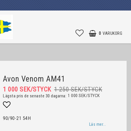
0
VARUKORG
Avon Venom AM41
1 000 SEK/STYCK
1 250 SEK/STYCK
1 000 SEK/STYCK
Lägsta pris de senaste 30 dagarna
Lägg till i favoritlistan
90/90-21 54H
Läs mer...