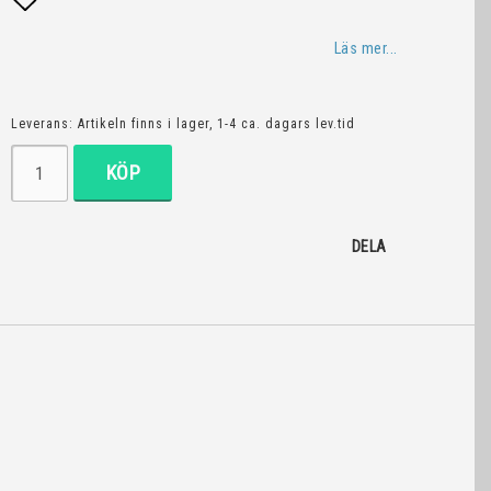
Lägg till i favoritlistan
Läs mer...
Leverans:
Artikeln finns i lager, 1-4 ca. dagars lev.tid
KÖP
DELA